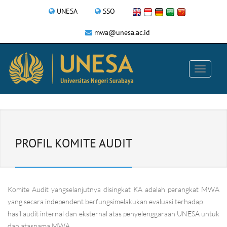
UNESA
SSO
mwa@unesa.ac.id
PROFIL KOMITE AUDIT
Komite Audit yangselanjutnya disingkat KA adalah perangkat MWA
yang secara independent berfungsimelakukan evaluasi terhadap
hasil audit internal dan eksternal atas penyelenggaraan UNESA untuk
dan atasnama MWA.